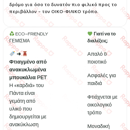
δρόμο για όσο το δυνατόν πιο φιλικό προς το
περιβάλλον – τον ΟΙΚΟ-ΦΙΛΙΚΟ τρόπο.
ECO–FRIENDLY
Γιατί να το
ΓΕΜΙΣΜΑ
διαλέξεις;
➜
Απαλό &
Φτιαγμένο από
ποιοτικό
ανακυκλωμένα
Ασφαλές για
μπουκάλια PET
παιδιά
Η «καρδιά» του
Πάντα είναι
Φτιάχνεται με
γεμάτη από
οικολογικό
υλικό που
τρόπο
δημιουργείται με
ανακύκλωση
Μοναδική