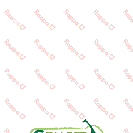
Quick Links
Αρχική
Προϊόντα
Τράπεζες
Επικοινωνία
Επικοινωνία
Ιωνος Δραγούμη 14
Θεσσαλονίκη · 54624
+30 2310 277104
+30 2310 551560
info@gounaridis.com
www.collecta.gr