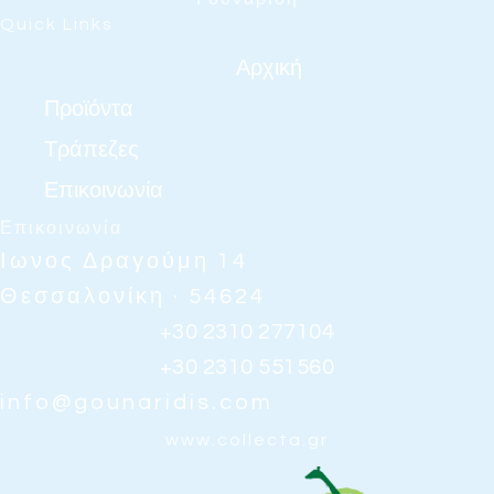
Quick Links
Αρχική
Προϊόντα
Τράπεζες
Επικοινωνία
Επικοινωνία
Ιωνος Δραγούμη 14
Θεσσαλονίκη · 54624
+30 2310 277104
+30 2310 551560
info@gounaridis.com
www.collecta.gr