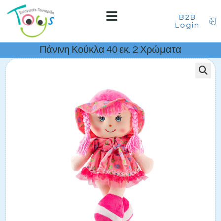
B2B
Login
Πάνινη Κούκλα 40 εκ. 2 Χρώματα