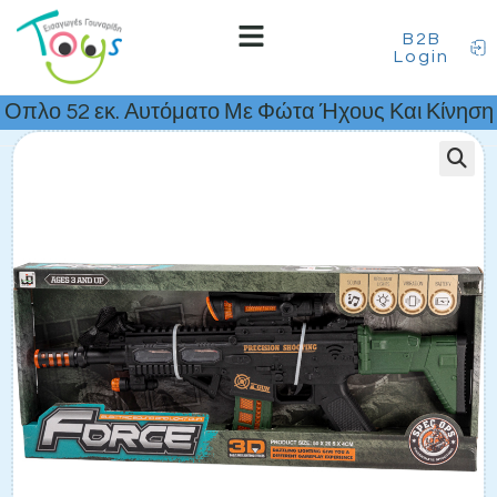
B2B
Login
Οπλο 52 εκ. Αυτόματο Με Φώτα Ήχους Και Κίνηση