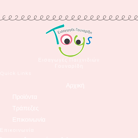
Εισαγωγές Παιχνιδιών
Γουναρίδη
Quick Links
Αρχική
Προϊόντα
Τράπεζες
Επικοινωνία
Επικοινωνία