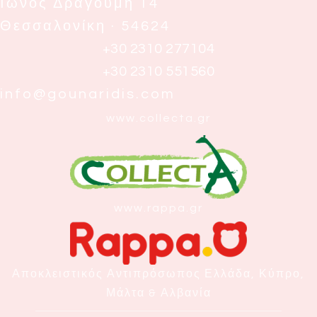
Ιωνος Δραγούμη 14
Θεσσαλονίκη · 54624
+30 2310 277104
+30 2310 551560
info@gounaridis.com
www.collecta.gr
www.rappa.gr
Αποκλειστικός Αντιπρόσωπος Ελλάδα, Κύπρο,
Μάλτα & Αλβανία