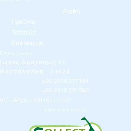
Αρχική
Προϊόντα
Τράπεζες
Επικοινωνία
Επικοινωνία
Ιωνος Δραγούμη 14
Θεσσαλονίκη · 54624
+30 2310 277104
+30 2310 551560
info@gounaridis.com
www.collecta.gr