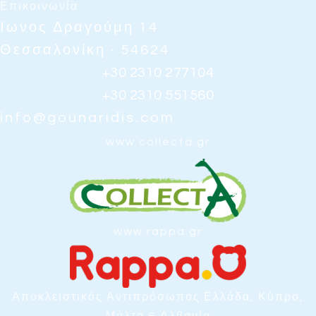
Επικοινωνία
Ιωνος Δραγούμη 14
Θεσσαλονίκη · 54624
+30 2310 277104
+30 2310 551560
info@gounaridis.com
www.collecta.gr
www.rappa.gr
Αποκλειστικός Αντιπρόσωπος Ελλάδα, Κύπρο,