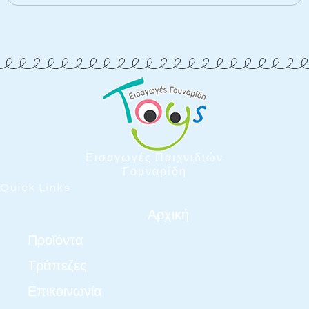
Εισαγωγές Παιχνιδιών
Γουναρίδη
Quick Links
Αρχική
Προϊόντα
Τράπεζες
Επικοινωνία