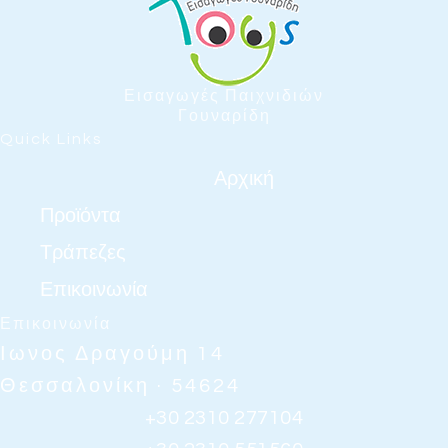
Εισαγωγές Παιχνιδιών
Γουναρίδη
Quick Links
Αρχική
Προϊόντα
Τράπεζες
Επικοινωνία
Επικοινωνία
Ιωνος Δραγούμη 14
Θεσσαλονίκη · 54624
+30 2310 277104