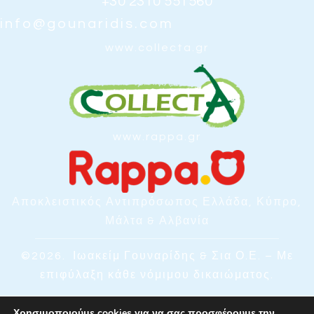
+30 2310 551560
info@gounaridis.com
www.collecta.gr
www.rappa.gr
Αποκλειστικός Αντιπρόσωπος Ελλάδα, Κύπρο,
Μάλτα & Αλβανία
©2026.
Ιωακείμ Γουναρίδης & Σια Ο.Ε. – Με
επιφύλαξη κάθε νόμιμου δικαιώματος.
Χρησιμοποιούμε cookies για να σας προσφέρουμε την