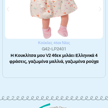
Κούκλες 46εκ Νέες
G42-LP2401
Η Κουκλίτσα μου V2 46εκ μιλάει Ελληνικά 4
φράσεις, γαζωμένα μαλλιά, γαζωμένα ρούχα