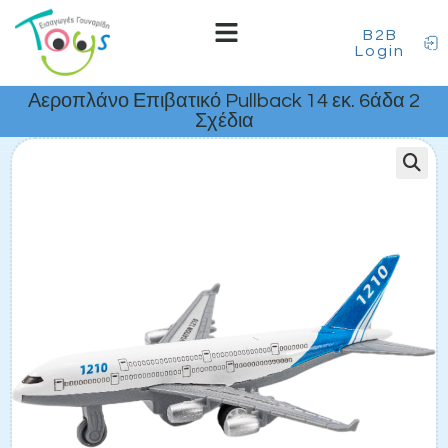
B2B
Login
Αεροπλάνο Επιβατικό Pullback 14 εκ. 6άδα 2
Σχέδια