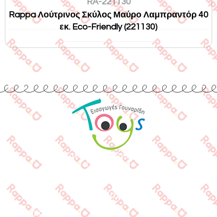
RA-221130
Rappa Λούτρινος Σκύλος Μαύρο Λαμπραντόρ 40
εκ. Eco-Friendly (221130)
Εισαγωγές Παιχνιδιών
Γουναρίδη
Quick Links
Αρχική
Προϊόντα