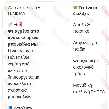
ECO–FRIENDLY
Γιατί να το
ΓΕΜΙΣΜΑ
διαλέξεις;
➜
Απαλό &
Φτιαγμένο από
ποιοτικό
ανακυκλωμένα
Ασφαλές για
μπουκάλια PET
παιδιά
Η «καρδιά» του
Πάντα είναι
Φτιάχνεται με
γεμάτη από
οικολογικό
υλικό που
τρόπο
δημιουργείται με
ανακύκλωση
Μοναδική
πλαστικών
συλλογή RAPPA
μπουκαλιών.
Απόλυτα