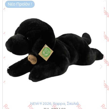
Νέο Προϊόν !
Σχετικά προϊόντα
NEW !!! 2026
,
Rappa
,
Σκυλιά