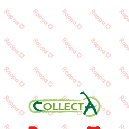
Τράπεζες
Επικοινωνία
Επικοινωνία
Ιωνος Δραγούμη 14
Θεσσαλονίκη · 54624
+30 2310 277104
+30 2310 551560
info@gounaridis.com
www.collecta.gr
www.rappa.gr