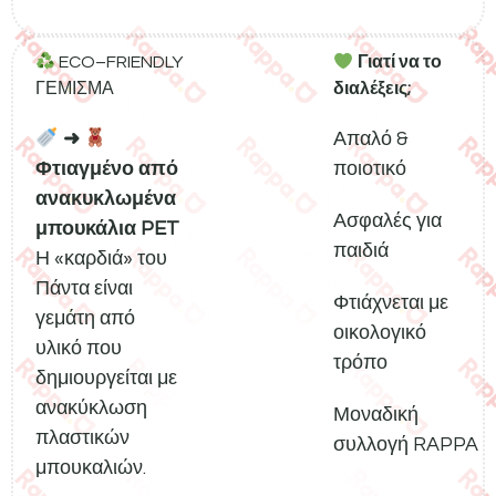
ECO–FRIENDLY
Γιατί να το
ΓΕΜΙΣΜΑ
διαλέξεις;
➜
Απαλό &
Φτιαγμένο από
ποιοτικό
ανακυκλωμένα
Ασφαλές για
μπουκάλια PET
παιδιά
Η «καρδιά» του
Πάντα είναι
Φτιάχνεται με
γεμάτη από
οικολογικό
υλικό που
τρόπο
δημιουργείται με
ανακύκλωση
Μοναδική
πλαστικών
συλλογή RAPPA
μπουκαλιών.