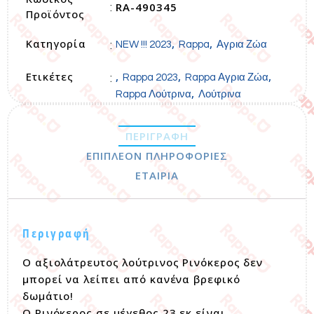
RA-490345
:
Προϊόντος
Κατηγορία
,
,
:
NEW !!! 2023
Rappa
Αγρια Ζώα
Ετικέτες
,
,
,
:
Rappa 2023
Rappa Αγρια Ζώα
,
Rappa Λούτρινα
Λούτρινα
ΠΕΡΙΓΡΑΦΉ
ΕΠΙΠΛΈΟΝ ΠΛΗΡΟΦΟΡΊΕΣ
ΕΤΑΙΡΊΑ
Περιγραφή
Ο αξιολάτρευτος λούτρινος Ρινόκερος δεν
μπορεί να λείπει από κανένα βρεφικό
δωμάτιο!
Ο Ρινόκερος σε μέγεθος 23 εκ είναι