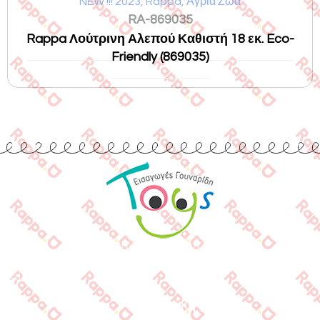
NEW !!! 2023
,
Rappa
,
Αγρια Ζώα
RA-869035
Rappa Λούτρινη Αλεπού Καθιστή 18 εκ. Eco-
Friendly (869035)
Εισαγωγές Παιχνιδιών
Γουναρίδη
Quick Links
Αρχική