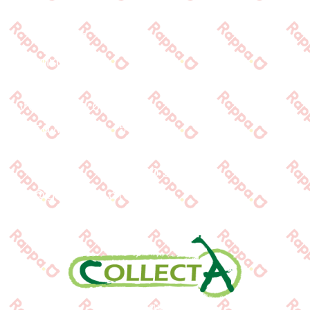
Προϊόντα
Τράπεζες
Επικοινωνία
Επικοινωνία
Ιωνος Δραγούμη 14
Θεσσαλονίκη · 54624
+30 2310 277104
+30 2310 551560
info@gounaridis.com
www.collecta.gr
www.rappa.gr