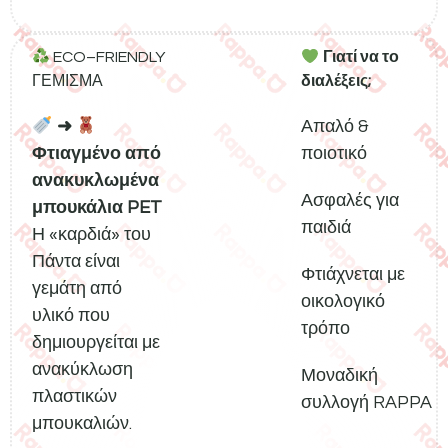
ECO–FRIENDLY
Γιατί να το
ΓΕΜΙΣΜΑ
διαλέξεις;
➜
Απαλό &
Φτιαγμένο από
ποιοτικό
ανακυκλωμένα
Ασφαλές για
μπουκάλια PET
παιδιά
Η «καρδιά» του
Πάντα είναι
Φτιάχνεται με
γεμάτη από
οικολογικό
υλικό που
τρόπο
δημιουργείται με
ανακύκλωση
Μοναδική
πλαστικών
συλλογή RAPPA
μπουκαλιών.