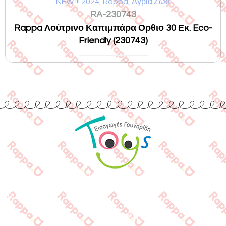
NEW !!! 2024
,
Rappa
,
Αγρια Ζώα
RA-230743
Rappa Λούτρινο Καπιμπάρα Ορθιο 30 Εκ. Eco-
Friendly (230743)
Εισαγωγές Παιχνιδιών
Γουναρίδη
Quick Links
Αρχική