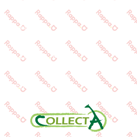
Προϊόντα
Τράπεζες
Επικοινωνία
Επικοινωνία
Ιωνος Δραγούμη 14
Θεσσαλονίκη · 54624
+30 2310 277104
+30 2310 551560
info@gounaridis.com
www.collecta.gr
www.rappa.gr