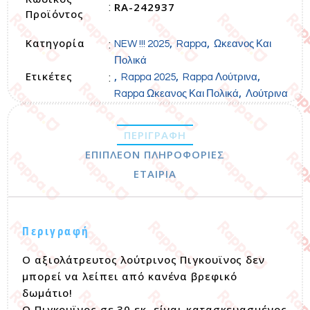
RA-242937
:
Προϊόντος
Κατηγορία
,
,
:
NEW !!! 2025
Rappa
Ωκεανος Και
Πολικά
Ετικέτες
,
,
,
:
Rappa 2025
Rappa Λούτρινα
,
Rappa Ωκεανος Και Πολικά
Λούτρινα
ΠΕΡΙΓΡΑΦΉ
ΕΠΙΠΛΈΟΝ ΠΛΗΡΟΦΟΡΊΕΣ
ΕΤΑΙΡΊΑ
Περιγραφή
Ο αξιολάτρευτος λούτρινος Πιγκουϊνος δεν
μπορεί να λείπει από κανένα βρεφικό
δωμάτιο!
Ο Πιγκουϊνος σε 30 εκ. είναι κατασκευασμένος