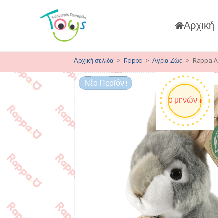
Αρχική
>
>
>
Rappa Λο
Αρχική σελίδα
Rappa
Αγρια Ζώα
Νέο Προϊόν !
0 μηνών +