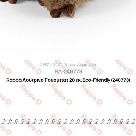
NEW !!! 2024
,
Rappa
,
Αγρια Ζώα
RA-240773
Rappa Λούτρινο Γουόμπατ 28 εκ. Eco-Friendly (240773)
Επικοινωνία
www.collecta.gr