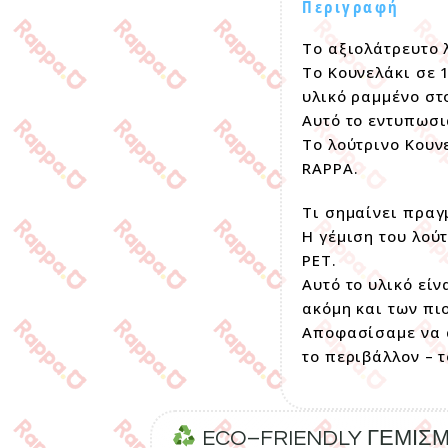
Περιγραφή
Το αξιολάτρευτο 
Το Κουνελάκι σε 
υλικό ραμμένο στ
Αυτό το εντυπωσι
Το λούτρινο Κουν
RAPPA.
Τι σημαίνει πραγ
Η γέμιση του λού
PET.
Αυτό το υλικό εί
ακόμη και των πι
Αποφασίσαμε να α
το περιβάλλον – 
ECO–FRIENDLY ΓΕΜΙΣ