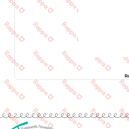
R
Quick Links