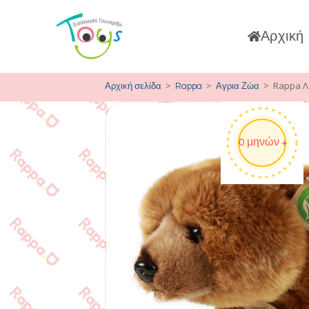
Αρχική
>
>
>
Rappa Λο
Αρχική σελίδα
Rappa
Αγρια Ζώα
0 μηνών +