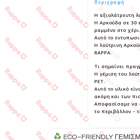
Περιγραφή
Η αξιολάτρευτη λ
Η Αρκούδα σε 30 
ραμμένο στο χέρι
Αυτό το εντυπωσι
Η λούτρινη Αρκού
RAPPA.
Τι σημαίνει πραγ
Η γέμιση του λού
PET.
Αυτό το υλικό εί
ακόμη και των πι
Αποφασίσαμε να α
το περιβάλλον – 
ECO–FRIENDLY ΓΕΜΙΣ