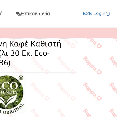
ή
Επικοινωνία
B2B Login
νη Καφέ Καθιστή
λι 30 Εκ. Eco-
36)