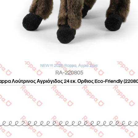
NEW !!! 2023
,
Rappa
,
Αγρια Ζώα
RA-220805
appa Λούτρινος Αγριόγιδος 24 εκ. Ορθιος Eco-Friendly (22080
Επικοινωνία
www.collecta.gr