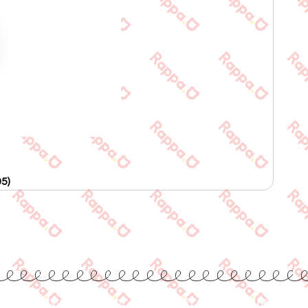
5)
www.rappa.gr
Αποκλειστικός