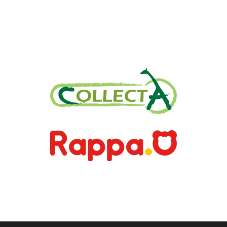
+30 2310 277104
+30 2310 551560
info@gounaridis.com
www.collecta.gr
www.rappa.gr
Αποκλειστικός Αντιπρόσωπος Ελλάδα, Κύπρο,
Μάλτα & Αλβανία
©2026.
Ιωακείμ Γουναρίδης & Σια Ο.Ε. – Με
επιφύλαξη κάθε νόμιμου δικαιώματος.