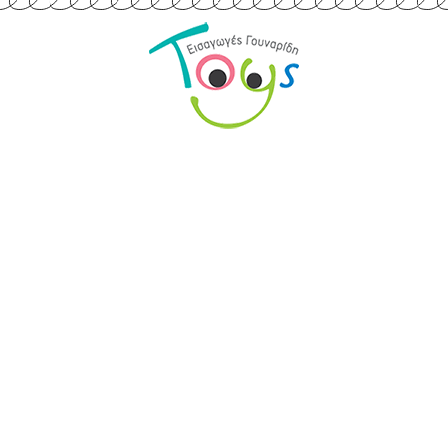
Εισαγωγές Παιχνιδιών
Γουναρίδη
Quick Links
Αρχική
Προϊόντα
Τράπεζες
Επικοινωνία
Επικοινωνία
Ιωνος Δραγούμη 14
Θεσσαλονίκη · 54624